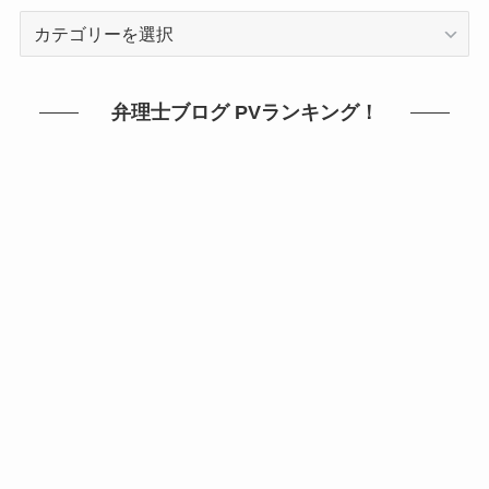
カ
テ
ゴ
リ
弁理士ブログ PVランキング！
ー
か
ら
探
す！