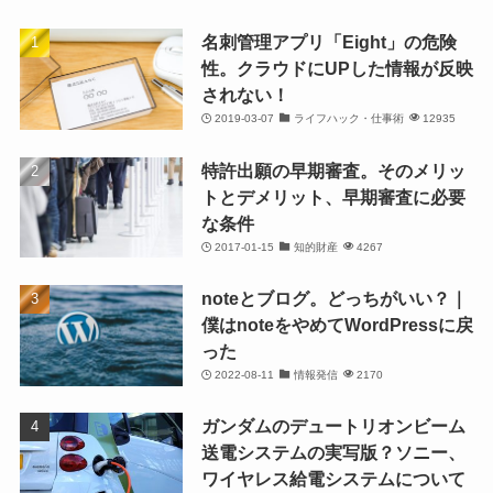
名刺管理アプリ「Eight」の危険
性。クラウドにUPした情報が反映
されない！
2019-03-07
ライフハック・仕事術
12935
特許出願の早期審査。そのメリッ
トとデメリット、早期審査に必要
な条件
2017-01-15
知的財産
4267
noteとブログ。どっちがいい？｜
僕はnoteをやめてWordPressに戻
った
2022-08-11
情報発信
2170
ガンダムのデュートリオンビーム
送電システムの実写版？ソニー、
ワイヤレス給電システムについて