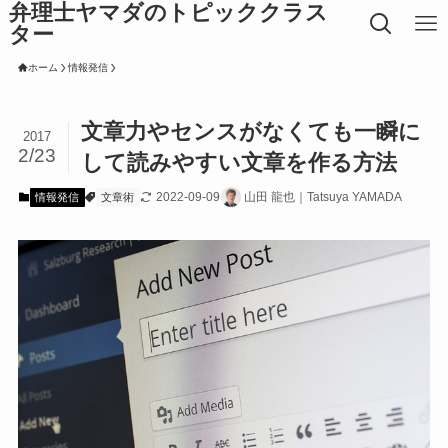
弁理士ヤマダのトピッククラス
ター
ホーム
情報発信
文章力やセンスがなくても一瞬に
2017
2/23
して読みやすい文章を作る方法
2022-09-09
山田 龍也｜Tatsuya YAMADA
情報発信
文章術