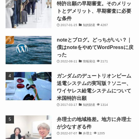
特許出願の早期審査。そのメリッ
トとデメリット、早期審査に必要
な条件
2017-01-15
知的財産
4267
noteとブログ。どっちがいい？｜
僕はnoteをやめてWordPressに戻
った
2022-08-11
情報発信
2171
ガンダムのデュートリオンビーム
送電システムの実写版？ソニー、
ワイヤレス給電システムについて
米国特許出願
2017-03-17
知的財産
1314
弁理士の地域格差。地方に弁理士
が少なすぎる件
2022-07-07
弁理士
1205