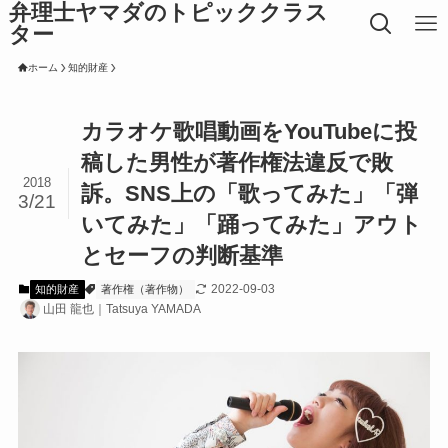
弁理士ヤマダのトピッククラス
ター
ホーム
知的財産
カラオケ歌唱動画をYouTubeに投
稿した男性が著作権法違反で敗
2018
訴。SNS上の「歌ってみた」「弾
3/21
いてみた」「踊ってみた」アウト
とセーフの判断基準
2022-09-03
知的財産
著作権（著作物）
山田 龍也｜Tatsuya YAMADA