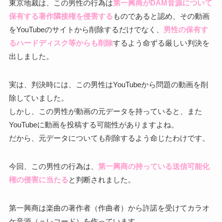
東京地裁は、この男性の行為は
第一興商がDAM音源について
保有する著作隣接権を侵害する
ものであると認め、その動画
をYouTubeのサイトから削除するだけでなく、
男性の保有す
るハードディスク等からも削除
するよう命ずる厳しい判決を
出しました。
実は、判決時には、この男性はYouTubeから問題の動画を削
除していました。
しかし、この男性が動画の元データを持っていると、また
YouTubeに動画を投稿する可能性がありますよね。
だから、元データについても削除するよう命じたわけです。
今回、この男性の行為は、
第一興商の持っている送信可能化
権の侵害に当たる
と判断されました。
第一興商は楽曲の著作者（作曲者）から許諾を受けてカラオ
ケ音源（＝レコード）を作っています。