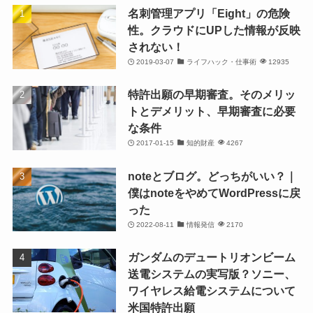
名刺管理アプリ「Eight」の危険
性。クラウドにUPした情報が反映
されない！
2019-03-07
ライフハック・仕事術
12935
特許出願の早期審査。そのメリッ
トとデメリット、早期審査に必要
な条件
2017-01-15
知的財産
4267
noteとブログ。どっちがいい？｜
僕はnoteをやめてWordPressに戻
った
2022-08-11
情報発信
2170
ガンダムのデュートリオンビーム
送電システムの実写版？ソニー、
ワイヤレス給電システムについて
米国特許出願