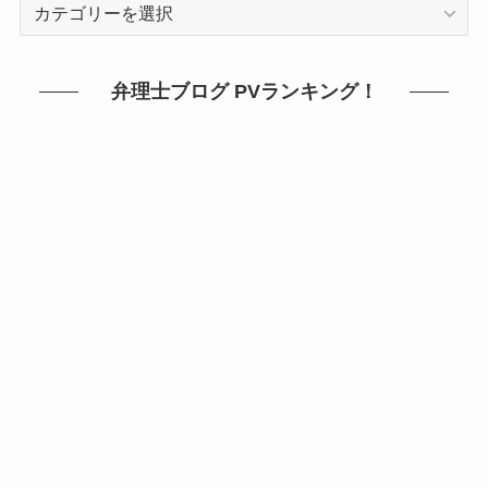
カ
テ
ゴ
リ
弁理士ブログ PVランキング！
ー
か
ら
探
す！