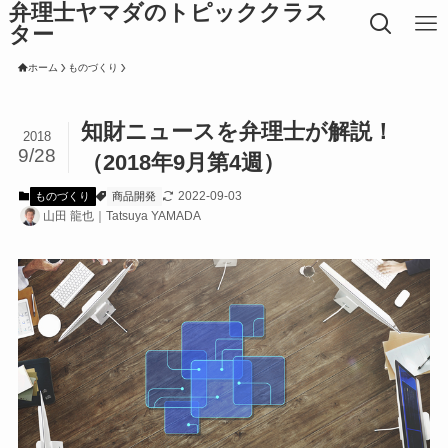
弁理士ヤマダのトピッククラス
ター
ホーム
ものづくり
知財ニュースを弁理士が解説！
2018
9/28
（2018年9月第4週）
2022-09-03
ものづくり
商品開発
山田 龍也｜Tatsuya YAMADA