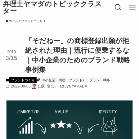
弁理士ヤマダのトピッククラス
ター
ホーム
ブランドづくり
「そだねー」の商標登録出願が拒
絶された理由｜流行に便乗するな
2019
3/15
｜中小企業のためのブランド戦略
事例集
ブランドづくり
中小企業
商標（ブランド）
ブランド戦略
2022-09-03
山田 龍也｜Tatsuya YAMADA