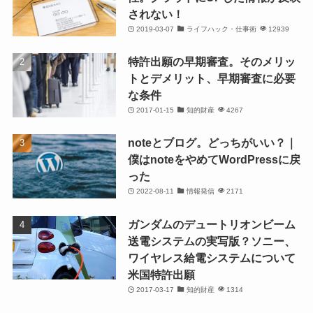
されない！
2019-03-07
ライフハック・仕事術
12939
特許出願の早期審査。そのメリッ
トとデメリット、早期審査に必要
な条件
2017-01-15
知的財産
4267
noteとブログ。どっちがいい？｜
僕はnoteをやめてWordPressに戻
った
2022-08-11
情報発信
2171
ガンダムのデュートリオンビーム
送電システムの実写版？ソニー、
ワイヤレス給電システムについて
米国特許出願
2017-03-17
知的財産
1314