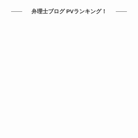
ゴ
リ
弁理士ブログ PVランキング！
ー
か
ら
探
す！