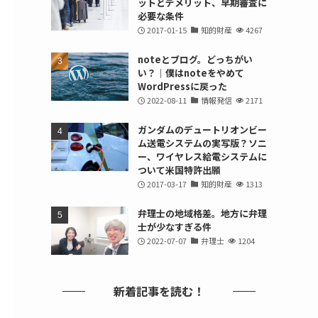
ットとデメリット、早期審査に
必要な条件
2017-01-15
知的財産
4267
noteとブログ。どっちがい
い？｜僕はnoteをやめて
WordPressに戻った
2022-08-11
情報発信
2171
ガンダムのデュートリオンビー
ム送電システムの実写版？ソニ
ー、ワイヤレス給電システムに
ついて米国特許出願
2017-03-17
知的財産
1313
弁理士の地域格差。地方に弁理
士が少なすぎる件
2022-07-07
弁理士
1204
新着記事を読む！