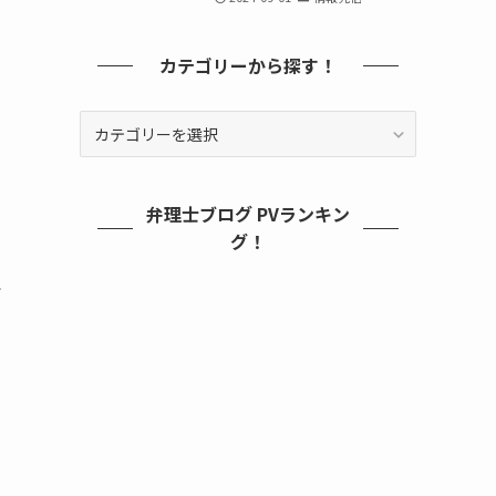
カテゴリーから探す！
カ
テ
ゴ
リ
弁理士ブログ PVランキン
ー
グ！
か
ら
で
探
す！