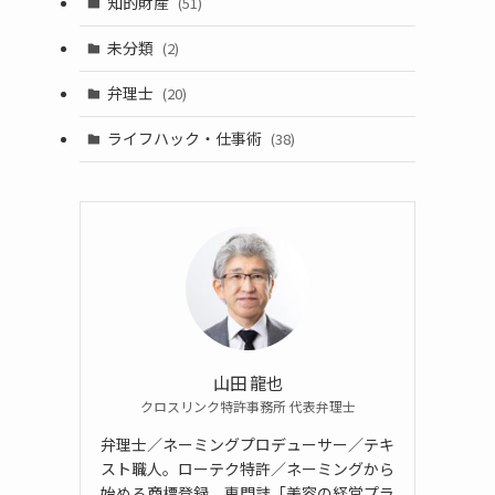
知的財産
(51)
未分類
(2)
弁理士
(20)
ライフハック・仕事術
(38)
山田 龍也
クロスリンク特許事務所 代表弁理士
弁理士／ネーミングプロデューサー／テキ
スト職人。ローテク特許／ネーミングから
始める商標登録。専門誌「美容の経営プラ