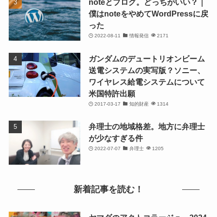
noteとブログ。どっちがいい？｜
僕はnoteをやめてWordPressに戻
った
2022-08-11
情報発信
2171
ガンダムのデュートリオンビーム
送電システムの実写版？ソニー、
ワイヤレス給電システムについて
米国特許出願
2017-03-17
知的財産
1314
弁理士の地域格差。地方に弁理士
が少なすぎる件
2022-07-07
弁理士
1205
新着記事を読む！