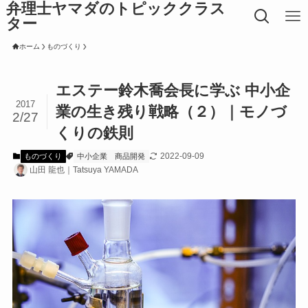
弁理士ヤマダのトピッククラス
ター
ホーム
ものづくり
エステー鈴木喬会長に学ぶ 中小企
2017
業の生き残り戦略（２）｜モノづ
2/27
くりの鉄則
2022-09-09
ものづくり
中小企業
商品開発
山田 龍也｜Tatsuya YAMADA