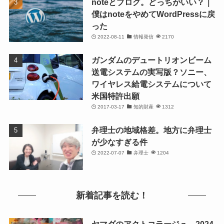
noteとブログ。どっちがいい？｜
僕はnoteをやめてWordPressに戻
った
2022-08-11
情報発信
2170
ガンダムのデュートリオンビーム
送電システムの実写版？ソニー、
ワイヤレス給電システムについて
米国特許出願
2017-03-17
知的財産
1312
弁理士の地域格差。地方に弁理士
が少なすぎる件
2022-07-07
弁理士
1204
新着記事を読む！