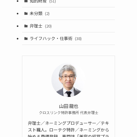
知的財産
(51)
未分類
(2)
弁理士
(20)
ライフハック・仕事術
(38)
山田 龍也
クロスリンク特許事務所 代表弁理士
弁理士／ネーミングプロデューサー／テキ
スト職人。ローテク特許／ネーミングから
始める商標登録。専門誌「美容の経営プラ