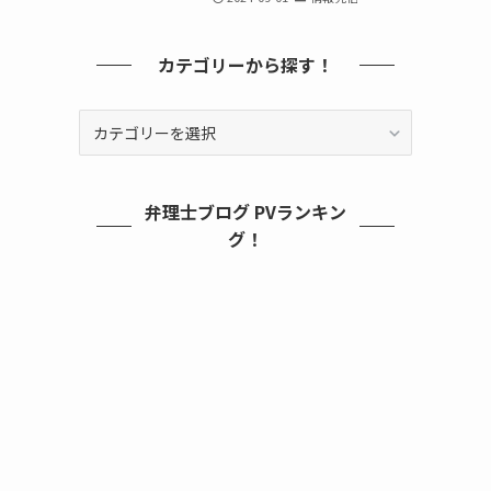
カテゴリーから探す！
カ
テ
ゴ
リ
弁理士ブログ PVランキン
ー
グ！
か
ら
探
す！