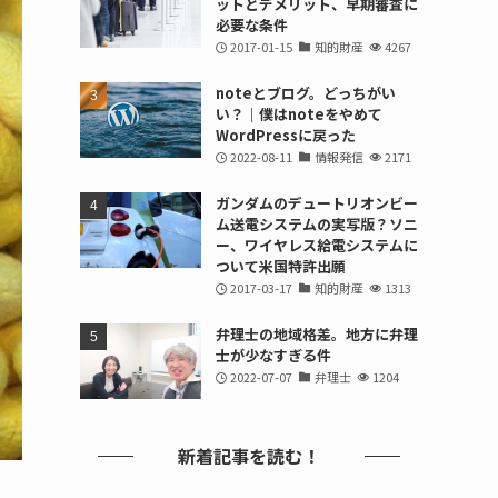
ットとデメリット、早期審査に
必要な条件
2017-01-15
知的財産
4267
noteとブログ。どっちがい
い？｜僕はnoteをやめて
WordPressに戻った
2022-08-11
情報発信
2171
ガンダムのデュートリオンビー
ム送電システムの実写版？ソニ
ー、ワイヤレス給電システムに
ついて米国特許出願
2017-03-17
知的財産
1313
弁理士の地域格差。地方に弁理
士が少なすぎる件
2022-07-07
弁理士
1204
新着記事を読む！