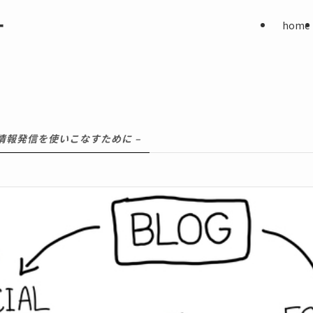
ー
home
で情報発信を使いこなすために –