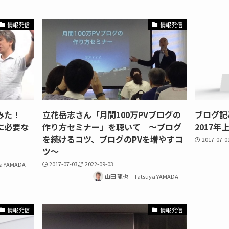
情報発信
情報発信
てみた！
立花岳志さん「月間100万PVブログの
ブログ
に必要な
作り方セミナー」を聴いて ～ブログ
2017年上
を続けるコツ、ブログのPVを増やすコ
2017-07-0
ツ～
2017-07-03
2022-09-03
a YAMADA
山田 龍也｜Tatsuya YAMADA
情報発信
情報発信